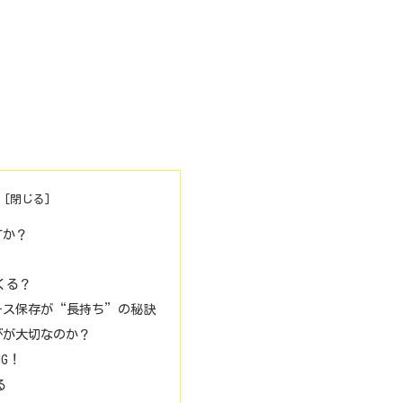
すか？
くる？
ース保存が“長持ち”の秘訣
びが大切なのか？
G！
る