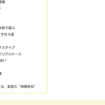
価値
か
本数で選ぶ
すすめ３選
クスタイプ
モリアルケース
絶対！
毒
きる、家族の“時間保存”