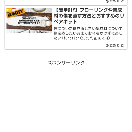
2025.12.22
がブラブラしている。扉の内側を見たけ
れど見た感じではちょっと分からない。
【簡単DIY】フローリングや集成
DIY
夫が確認してみたところ、...
材の傷を直す方法とおすすめのリ
ペアキット
床についた傷を直したい集成材について
傷を直したいあまりお金をかけずに直し
たい(function(b,c,f,g,a,d,e)
{b.MoshimoAffiliateObject=a;b=b||fu
2025.12.22
nction(){arguments.curr...
スポンサーリンク