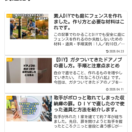
素人DIYでも庭にフェンスを作れ
DIY
ました。作り方と必要な材料はこ
れです。
この記事でわかることDIYでも安全に庭に
フェンスを作れるのか失敗しないための
材料・道具・手順実例：1人／約10日／約
30万円の目安倒れないフェンスの重要ポ
2026.04.23
イント家を建てた時に一緒に作る方が多
い一方、家を建ててしばらくしてからフ
【DIY】ガタついてきたドアノブ
DIY
ェンスを作る方...
の直し方。手順と注意点まとめ
自分で直せること、作れるものを増やし
ていきたい。『たなころび八起』です。
今回は、ガタついてきたドアのノブを直
します。家を建てた時と比べると、ドア
2026.04.11
ノブがゆるんできて、ドアを開けたり閉
めたりするのは問題なく出来ますが、ガ
取手がポロっと取れてしまった収
DIY
タガタしてきました。ポロ...
納庫の扉。ＤＩＹで直したので使
った道具と方法を紹介します。
取手が外れた！家を建てて約７年が経ち
ました。先日、扉を開けようと取手を握
ったところクニっと普段と違う感じがし
て、驚いて取手を見てみると取手の下側