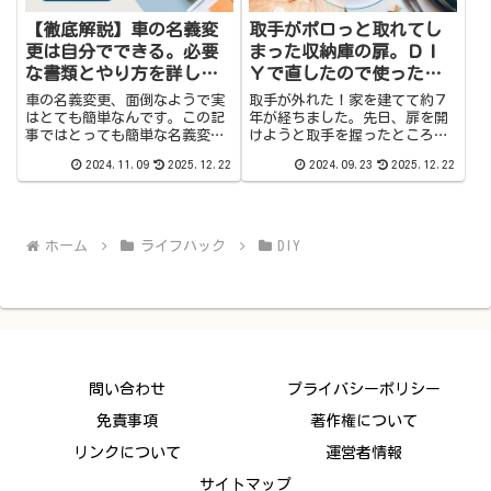
【徹底解説】車の名義変
取手がポロっと取れてし
更は自分でできる。必要
まった収納庫の扉。ＤＩ
な書類とやり方を詳しく
Ｙで直したので使った道
紹介
具と方法を紹介します。
車の名義変更、面倒なようで実
取手が外れた！家を建てて約７
はとても簡単なんです。この記
年が経ちました。先日、扉を開
事ではとっても簡単な名義変更
けようと取手を握ったところク
のやり方を紹介しています。車
ニっと普段と違う感じがして、
2024.11.09
2025.12.22
2024.09.23
2025.12.22
の名義変更の流れ名義変更の流
驚いて取手を見てみると取手の
れは、車庫証明書の申請をし
下側がブラブラしている。扉の
て、車庫証明書が交付されたら
内側を見たけれど見た感じでは
車庫証明書と必要な書類を持っ
ちょっと分からない。夫が確認
て陸運局に行き車検...
してみたところ、...
ホーム
ライフハック
DIY
問い合わせ
プライバシーポリシー
免責事項
著作権について
リンクについて
運営者情報
サイトマップ