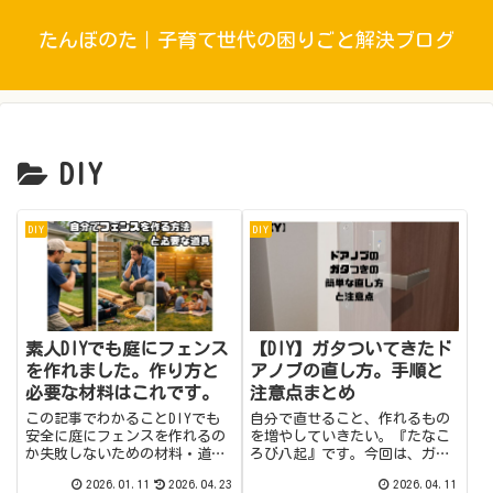
たんぼのた｜子育て世代の困りごと解決ブログ
DIY
DIY
DIY
素人DIYでも庭にフェンス
【DIY】ガタついてきたド
を作れました。作り方と
アノブの直し方。手順と
必要な材料はこれです。
注意点まとめ
この記事でわかることDIYでも
自分で直せること、作れるもの
安全に庭にフェンスを作れるの
を増やしていきたい。『たなこ
か失敗しないための材料・道
ろび八起』です。今回は、ガタ
具・手順実例：1人／約10日／
ついてきたドアのノブを直しま
2026.01.11
2026.04.23
2026.04.11
約30万円の目安倒れないフェン
す。家を建てた時と比べると、