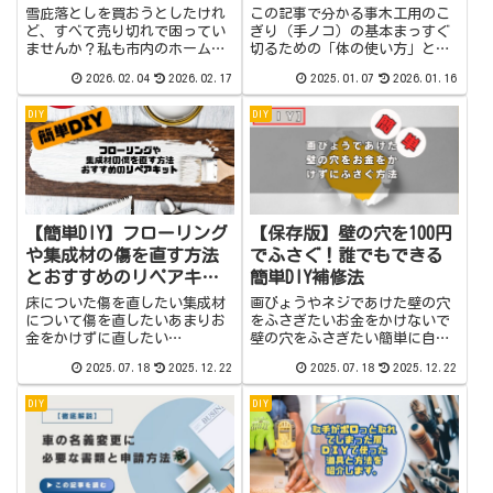
雪庇落としを買おうとしたけれ
この記事で分かる事木工用のこ
ど、すべて売り切れで困ってい
ぎり（手ノコ）の基本まっすぐ
ませんか？私も市内のホームセ
切るための「体の使い方」と
ンターや金物屋さんを回りまし
「固定の工夫」切りやすくする
2026.02.04
2026.02.17
2025.01.07
2026.01.16
たがすべて売り切れでした。こ
コツノコギリで切ったら、線か
のままでは雪庇の下にあるエア
らズレる・途中で曲がる・刃が
DIY
DIY
コンの室外機に直撃してしまう
噛んで止まる…。ノコギリでま
と困っていましたが、自作の雪
っすぐ切るのって意外と難しい
庇落とし棒を作っ...
んですよね。DIY...
【簡単DIY】フローリング
【保存版】壁の穴を100円
や集成材の傷を直す方法
でふさぐ！誰でもできる
とおすすめのリペアキッ
簡単DIY補修法
ト
床についた傷を直したい集成材
画びょうやネジであけた壁の穴
について傷を直したいあまりお
をふさぎたいお金をかけないで
金をかけずに直したい
壁の穴をふさぎたい簡単に自分
(function(b,c,f,g,a,d,e)
で壁の穴をふさぎたいその小さ
2025.07.18
2025.12.22
2025.07.18
2025.12.22
{b.MoshimoAffiliateObject=a
な穴、放置していませんか？
;b=b||function()
「画びょうの跡が気になる…」
DIY
DIY
{arguments.curr...
「引っ越し前に壁の穴をどうに
かしたい！」そんな悩み、あり
ませんか？日本の住...