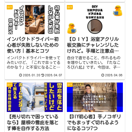
スの重要ポイント家を建てた時
ドアノブがゆるんできて、ドア
DIY
DIY
に一緒に作る方が多い一方、家
を開けたり閉めたりするのは問
を建ててしばらくしてからフェ
題なく出来ますが、ガタガタし
ンスを作る方...
てきました。ポロ...
インパクトドライバー初
【ＤＩＹ】浴室アクリル
心者が失敗しないための
板交換にチャレンジした
使い方｜基本とコツ
けれど。手順と注意点ま
とめ
インパクトドライバーを使って
自分で直せること、作れるもの
みたいけど、「これで合ってる
を増やしていきたい。『たなこ
のかな？」と不安になること、
ろび八起』です。今回は、子ど
ありますよね。この記事では、
もが割ってしまった浴室ドアの
2026.01.20
2026.04.07
2026.04.06
DIYで木工やちょっとした修理
アクリルパネルの分解をしま
での、失敗しにくい手順や安全
す。ちなみに、アクリルパネル
DIY
DIY
のコツを発信しています。イン
は、ひびが入っただけじゃな
パクトドライバーはとても便利
く、完全に割れてしまっていま
ですが、慣れな...
す。ドアを取り外した...
【売り切れで困っている
【DIY初心者】手ノコギリ
なら】屋根の雪庇を落と
でもまっすぐ切れるよう
す棒を自作する方法
になるコツ7つ