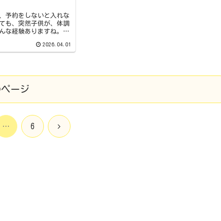
、予約をしないと入れな
ても、突然子供が、体調
んな経験ありますね。ほ
楽しみたいけど後片付け
2026.04.01
いった方も多いんです。
いたのに、...
のページ
次
…
6
へ