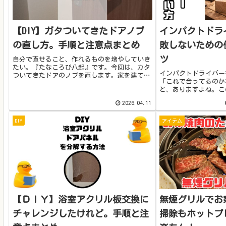
【DIY】ガタついてきたドアノブ
インパクトドラ
の直し方。手順と注意点まとめ
敗しないための
ツ
自分で直せること、作れるものを増やしていき
たい。『たなころび八起』です。今回は、ガタ
インパクトドライバー
ついてきたドアのノブを直します。家を建てた
「これで合ってるのか
時と比べると、ドアノブがゆるんできて、ドア
と、ありますよね。こ
を開けたり閉めたりするのは問題なく出来ます
やちょっとした修理で
が、ガタガタしてきました。ポロ...
2026.04.11
安全のコツを発信して
イバーはとても便利で
DIY
アイテム
【ＤＩＹ】浴室アクリル板交換に
無煙グリルでお
チャレンジしたけれど。手順と注
掃除もホットプ