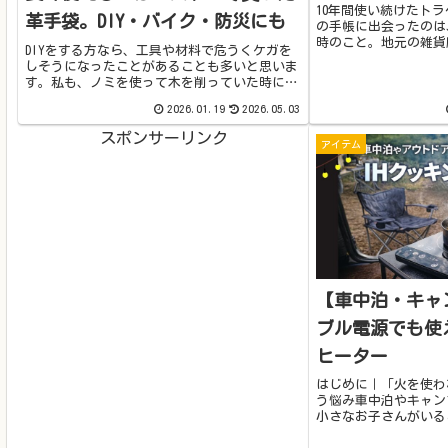
10年間使い続けたト
革手袋。DIY・バイク・防災にも
の手帳に出会ったのは
時のこと。地元の雑貨
DIYをする方なら、工具や材料で危うくケガを
て、即購入。今まで見
しそうになったことがあることも多いと思いま
ノートを挟むだけとい
す。私も、ノミを使って木を削っていた時に、
一目ぼれでした。それか
誤って左手の親指にノミを突き立ててしまいま
2026.01.19
2026.05.03
した。悪いことに素手で作業をしていたのでケ
ガをしてしまい、今も傷跡が薄...
スポンサーリンク
アイテム
【車中泊・キャ
ブル電源でも使
ヒーター
はじめに｜「火を使わ
う悩み車中泊やキャン
小さなお子さんがいる
を使うのが不安テント