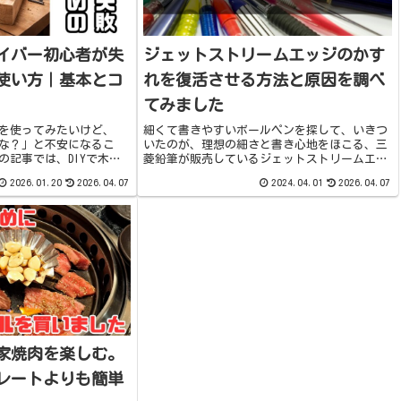
イバー初心者が失
ジェットストリームエッジのかす
使い方｜基本とコ
れを復活させる方法と原因を調べ
てみました
を使ってみたいけど、
細くて書きやすいボールペンを探して、いきつ
な？」と不安になるこ
いたのが、理想の細さと書き心地をほこる、三
の記事では、DIYで木工
菱鉛筆が販売しているジェットストリームエッ
の、失敗しにくい手順や
ジ低粘度の油性インクで太さはなんと0.28ｍｍ
2026.01.20
2026.04.07
2024.04.01
2026.04.07
います。インパクトドラ
と超極細で世界一（2019年8月現在）書き心地も
すが、慣れな...
サラサラで、最高の一...
家焼肉を楽しむ。
レートよりも簡単