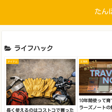
たん
ライフハック
アイテム
文房具
10年間使って
ラーズノートの
長く使えるのはコストコで買った