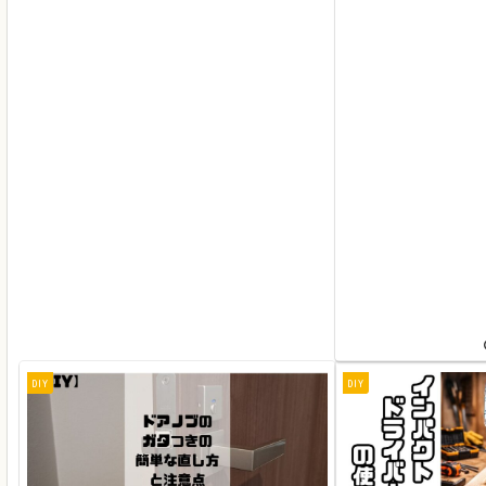
いなるべく道具を少な
か？ポータブル電源を
DIY
DIY