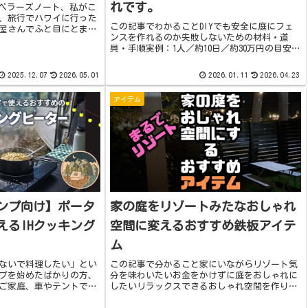
れです。
ラベラーズノート、私がこ
、旅行でハワイに行った
この記事でわかることDIYでも安全に庭にフェ
屋さんでふと目にとまっ
ンスを作れるのか失敗しないための材料・道
たことのなかった、革に
具・手順実例：1人／約10日／約30万円の目安倒
うシンプルなデザインに
れないフェンスの重要ポイント家を建てた時に
ら、1...
一緒に作る方が多い一方、家を建ててしばらく
2025.12.07
2026.05.01
2026.01.11
2026.04.23
してからフェンスを作る方...
アイテム
ンプ向け】ポータ
家の庭をリゾートみたなおしゃれ
えるIHクッキング
空間に変えるおすすめ鉄板アイテ
ム
ないで料理したい」とい
この記事で分かること家にいながらリゾート気
プを始めたばかりの方、
分を味わいたいお金をかけずに庭をおしゃれに
ご家庭、車やテントで火
したいリラックスできるおしゃれ空間を作りた
内・車内でも調理をした
い外で飲むお酒やコーヒーってなんでおいしく