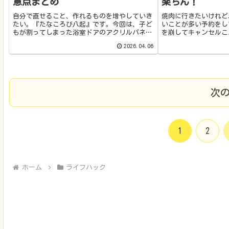
意点まとめ
楽ちん！
自分で直せること、作れるものを増やしていき
焼肉に行きたいけれど
たい。『たなころび八起』です。今回は、子ど
いことが多い予約をし
もが割ってしまった浴室ドアのアクリルパネル
を崩してキャンセルこ
の分解をします。ちなみに、アクリルパネル
かにも、手軽に焼肉を
2026.04.06
は、ひびが入っただけじゃなく、完全に割れて
や掃除が面倒くさいと
しまっています。ドアを取り外した...
我が家も、予約をして
次
1
2
ホーム
ライフハック