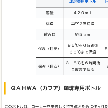
珈琲専用ボトル
容量
４２０ｍｌ
構造
真空２層構造
飲み口
約５ｃｍ
９５℃を６時間後
保温（目安）
６６℃まで保温
３．８℃を６時間後
保冷（目安）
９度まで保冷
ＱＡＨＷＡ（カフア）珈琲専用ボトル
このボトルは、コーヒーを美味しく持ち運ぶために作られ