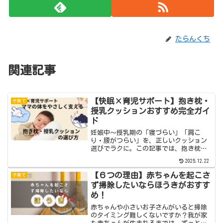
たらんくち
関連記事
【快眠×育児サポート】抱き枕・
子育て
授乳クッションおすすめ完全ガイ
ド
妊娠中〜授乳期の「寝づらい」「肩こ
り・腰がつらい」を、正しいクッション
選びでラクに。この記事では、抱き枕と
授乳クッションの違い・選び方・おすす
2025.12.22
め・お手入れまでを一気に解説します。
目次眠れない夜、授乳のたびに肩がつら
【６つの理由】赤ちゃんを起こさ
子育て
い…その悩み、クッションで...
ず掃除したいならほうきがおすす
め！
赤ちゃんや小さいお子さんがいると掃除
のタイミング難しくないですか？我が家