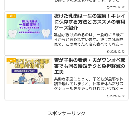
も赤ちゃんが生まれるまでは、ずっと掃
除機を使ってきました。ですが、我が家
2025.12.22
の赤ちゃんはとにかく音に敏感で、やっ
と寝かしつけてもちょっとした物音で起
抜けた乳歯は一生の宝物！キレイ
子育て
きてしまうので掃除機だと...
に保存する方法とおススメの専用
ケース紹介
乳歯が抜け始めるのは、一般的に６歳ご
ろからと言われています。抜けた乳歯を
見て、この歯でたくさん食べてくれたか
らこんなに大きく健康に育ってくれたん
2025.12.22
だなぁ。としみじみ感じました。そんな
抜けた乳歯を大切にとっておきたいと考
妻が子供の看病・夫がワンオペ家
子育て
えている皆さんの役に立て...
事でも回る時短テクと負担軽減の
工夫
共働き家庭にとって、子どもが風邪や体
調を崩してしまうと、仕事を休んだりス
ケジュールを変更しなければいけなくて
大変ですよね。一人で看病できればいい
2025.12.22
んですが、兄弟がいたりするともう大
変。先日、わが家にもその瞬間がやって
きました。子どもがインフル...
スポンサーリンク