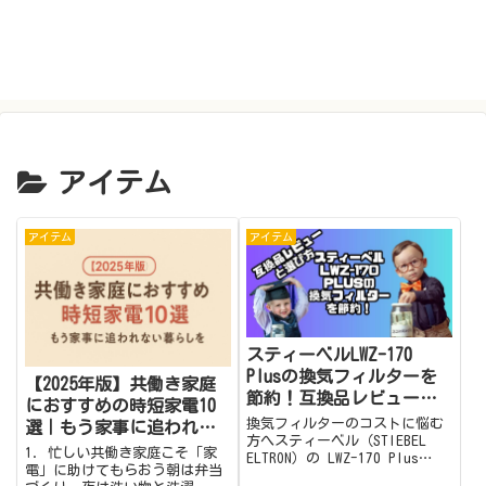
アイテム
アイテム
アイテム
スティーベルLWZ-170
Plusの換気フィルターを
【2025年版】共働き家庭
節約！互換品レビューと
におすすめの時短家電10
選び方
換気フィルターのコストに悩む
選｜もう家事に追われな
方へスティーベル（STIEBEL
い暮らしを
1. 忙しい共働き家庭こそ「家
ELTRON）の LWZ-170 Plus
電」に助けてもらおう朝は弁当
は、高性能な熱交換型換気シス