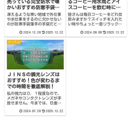
売っている完全防水で暖
るコーヒー用水筒とアイ
かいおすすめ防寒手袋は
スコーヒーを飲む時に気
これ！
つけたい事
凍えるような寒い地域で外仕事
皆さんは毎日コーヒーをどれ位
や水仕事をするのに欠かせない
飲みますか？スイッチを入れた
のが防寒手袋薄手の手袋だと冷
い時やちょっと一息リラックス
たさが伝わってきてしまい、体
したい時など様々だと思います
2024.12.28
2025.12.22
2024.08.08
2025.12.22
温も下がっちゃう。それに、防
が、私を含めコーヒー好きな皆
水性能が弱い手袋だとビシャビ
さんはコーヒー用のマイボトル
アイテム
シャに濡れてしまって手がうま
を持っている方も多いはず。こ
く動かなくなってしまいます。
の記事では、コーヒー用のおス
せっかくの防水手...
スメ水筒とマイタ...
ＪＩＮＳの調光レンズは
おすすめ！色が変わるま
での時間を徹底解説！
私の視力は０．１程度なので、
メガネやコンタクトレンズが手
放せません。今までは、日差し
が強い日に外出するときは、サ
2024.07.28
2025.12.22
ングラスをかけるためにコンタ
クトレンズを付けていました
が、調光レンズのメガネを購入
してから、ほとんどコンタクト
レンズを付けること...