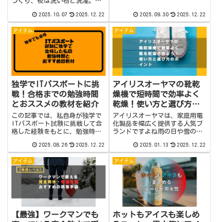
づくり、夜は洗い物と洗濯。気
テムとして人気のある機種で
づけば「一日が家事で終わって
す。しかし、実際に使っている
2025.10.07
2025.12.22
2025.09.30
2025.12.22
いた…」という声をよく聞きま
と頭を悩ませるのが「換気フィ
す。そんな共働き家庭の救世主
ルターのコスト」。純正品...
アイテム
アイテム
が、近年進化した“時短家
電”です。「ルンバ」「食洗
機」「乾燥機」など、...
独学でITパスポートに挑
アイリスオーヤマの靴乾
戦！合格までの勉強時間
燥機で短時間で効率よく
とおススメの教材を紹介
乾燥！使い方と選び方の
ポイント
この記事では、私自身が独学で
アイリスオーヤマは、家庭用電
ITパスポート試験に挑戦して合
化製品を幅広く提供する人気ブ
格した経験をもとに、勉強時間
ランドですよね雨の日や雪の日
や教材の選び方について詳しく
に濡れた靴を短時間で乾燥させ
2025.08.26
2025.12.22
2025.01.13
2025.12.22
解説します。ITパスポートと
るために便利なアイテムが靴乾
は？ITパスポート試験は、
燥機ですが、アイリスオーヤマ
アイテム
アイテム
【IPA 独立行政法人情報処理推
は靴乾燥機も販売しています。
進機構】が行っている、ITに関
アイリスオーヤマの靴乾燥機
する基礎知...
は、特に手軽に使え...
【最強】ワークマンでも
ホットもアイスも楽しめ