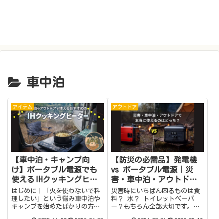
車中泊
アイテム
アウトドア
【車中泊・キャンプ向
【防災の必需品】発電機
け】ポータブル電源でも
vs ポータブル電源｜災
使えるIHクッキングヒー
害・車中泊・アウトドア
ター
で本当に使えるのは？
はじめに｜「火を使わないで料
災害時にいちばん困るものは食
理したい」という悩み車中泊や
料？ 水？ トイレットペーパ
キャンプを始めたばかりの方、
ー？もちろん全部大切です。で
小さなお子さんがいるご家庭、
すが、多くの家庭がじつは “電