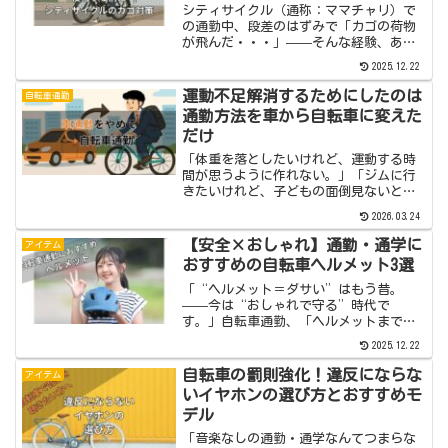
シティサイクル（通称：ママチャリ）で
の通勤中、段差のはずみで「カゴの荷物
が飛んだ・・・」——そんな経験、あり
ませんか？スーパーの袋やお弁当、はて
2025.12.22
は、子どもの上履き袋もカゴから飛び出
して道路にポトリ。泣く泣く引き返し
運動不足解消するためにしたのは
自転車通勤
て、焦りと恥ずかしさでいっ...
通勤方法を車から自転車に変えた
だけ
「体重を落としたいけれど、運動する時
間が思うように作れない。」「ジムに行
きたいけれど、子どもの面倒見ないとで
行く時間が作れない。」そんな悩みを持
2026.03.24
っている人ってとても多いんです。私も
若いときは、何もしなくてもシュッとし
【安全×おしゃれ】通勤・通学に
アイテム
ていました。ただ、年を重...
おすすめの自転車ヘルメット3選
「“ヘルメット＝ダサい”はもう昔。
——今は“おしゃれで守る”時代で
す。」自転車通勤、「ヘルメットまで
は…」と思っていませんか？朝の通勤ラ
2025.12.22
ッシュ、子どもの送り迎え、自転車で駅
まで急ぐ——。雨の日や風の日も、毎日
自転車の罰則強化！違反にならな
アイテム
を支えるシティサイクル（通称：マ...
いイヤホンの選び方とおすすめモ
デル
「音楽なしの通勤・通学なんてつまらな