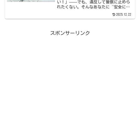
い！」——でも、違反して警察に止めら
れたくない。そんなあなたに“安全に音
楽を楽しむ”新時代の選択肢を紹介しま
2025.12.22
す。春、新生活が始まる4月。自転車で通
勤・通学する人にとって、イヤホンで好
きな音楽を聴きながら走...
スポンサーリンク